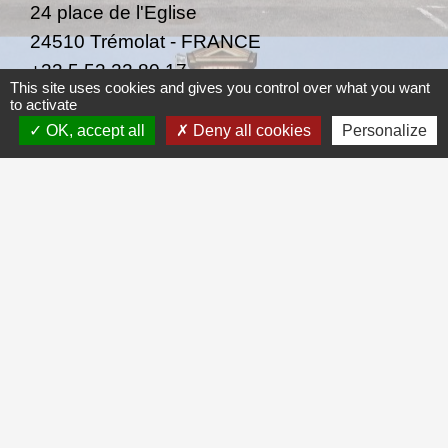
24 place de l'Eglise
24510 Trémolat - FRANCE
+33 5 53 22 80 17
This site uses cookies and gives you control over what you want
CONTACT PAR FORMULAIRE
to activate
OK, accept all
Deny all cookies
Personalize
Heures d’ouverture :
Lundi et Vendredi :
8h30-12h30 / 14h-17h30
Mardi, Mercredi et Jeudi :
8h30-12h30
Liens