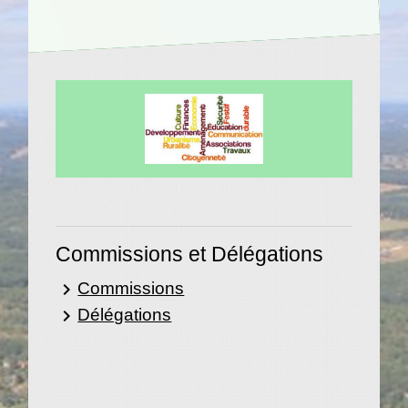
Commissions et Délégations
Commissions
keyboard_arrow_right
Délégations
keyboard_arrow_right