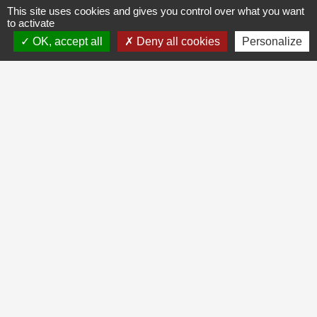
This site uses cookies and gives you control over what you want
to activate
OK, accept all
Deny all cookies
Personalize
Contacts
Commune de Trémolat
24 place de l'Eglise
24510 Trémolat - FRANCE
+33 5 53 22 80 17
CONTACT PAR FORMULAIRE
Heures d’ouverture :
Lundi et Vendredi :
8h30-12h30 / 14h-17h30
Mardi, Mercredi et Jeudi :
8h30-12h30