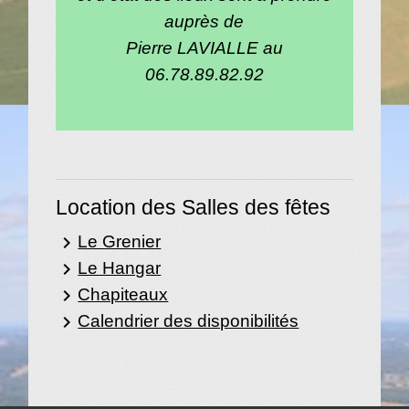
auprès de
Pierre LAVIALLE au
06.78.89.82.92
Location des Salles des fêtes
Le Grenier
keyboard_arrow_right
Le Hangar
keyboard_arrow_right
Chapiteaux
keyboard_arrow_right
Calendrier des disponibilités
keyboard_arrow_right