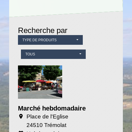
Recherche par
TYPE DE PRODUITS
TOUS
Marché hebdomadaire
Place de l'Eglise
location_on
24510 Trémolat