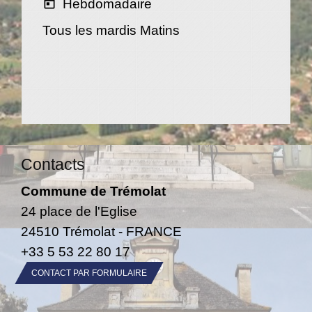
Hebdomadaire
today
Tous les mardis Matins
Contacts
Commune de Trémolat
24 place de l'Eglise
24510 Trémolat - FRANCE
+33 5 53 22 80 17
CONTACT PAR FORMULAIRE