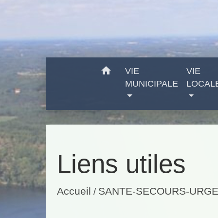
home
VIE
VIE
MUNICIPALE
LOCAL
Liens utiles
Accueil
SANTE-SECOURS-URG
/