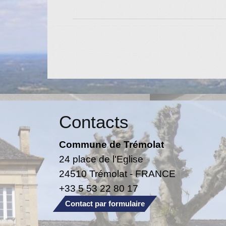
Contacts
Commune de Trémolat
24 place de l'Eglise
24510 Trémolat - FRANCE
+33 5 53 22 80 17
Contact par formulaire