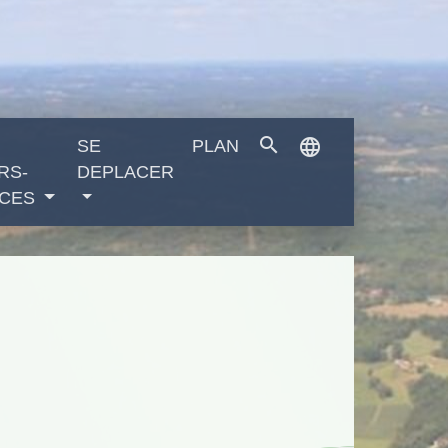
search
language
SE
PLAN
RS-
DEPLACER
CES