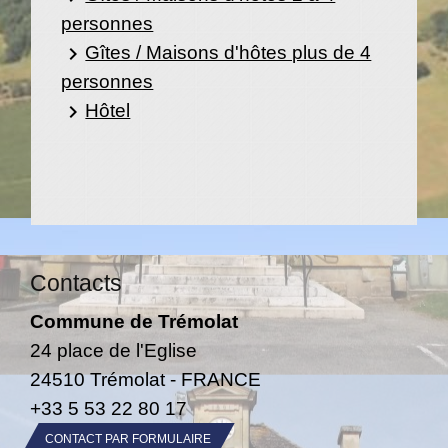
personnes
Gîtes / Maisons d'hôtes plus de 4
keyboard_arrow_right
personnes
Hôtel
keyboard_arrow_right
Contacts
Commune de Trémolat
24 place de l'Eglise
24510 Trémolat - FRANCE
+33 5 53 22 80 17
CONTACT PAR FORMULAIRE