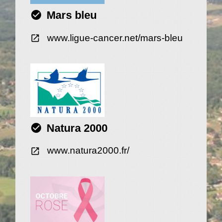
check_circle
Mars bleu
www.ligue-cancer.net/mars-bleu
open_in_new
check_circle
Natura 2000
www.natura2000.fr/
open_in_new