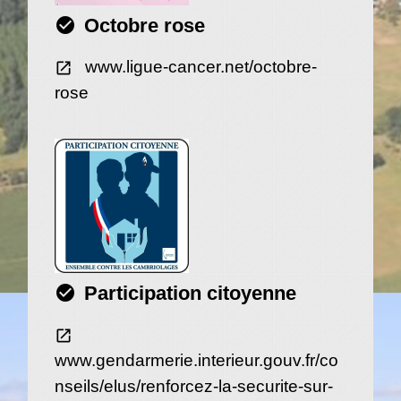
check_circle
Octobre rose
www.ligue-cancer.net/octobre-
open_in_new
rose
check_circle
Participation citoyenne
open_in_new
www.gendarmerie.interieur.gouv.fr/co
nseils/elus/renforcez-la-securite-sur-