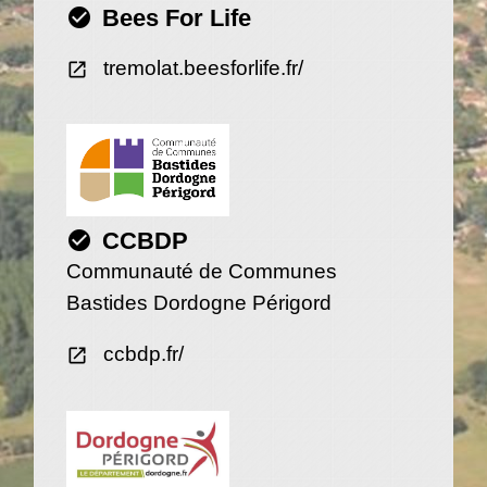
check_circle
Bees For Life
tremolat.beesforlife.fr/
open_in_new
check_circle
CCBDP
Communauté de Communes
Bastides Dordogne Périgord
ccbdp.fr/
open_in_new