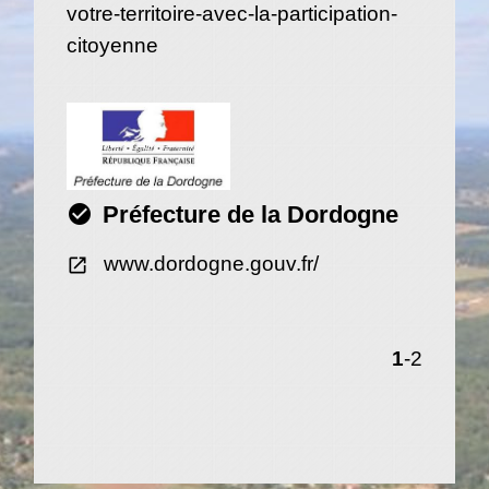
votre-territoire-avec-la-participation-
citoyenne
check_circle
Préfecture de la Dordogne
www.dordogne.gouv.fr/
open_in_new
1
-2