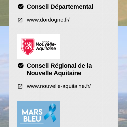
check_circle
Conseil Départemental
www.dordogne.fr/
open_in_new
check_circle
Conseil Régional de la
Nouvelle Aquitaine
www.nouvelle-aquitaine.fr/
open_in_new