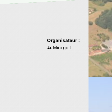
Organisateur :
Mini golf
supervisor_account