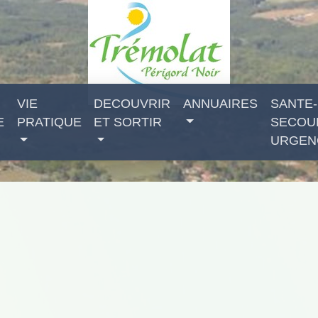
VIE
DECOUVRIR
ANNUAIRES
SANTE-
E
PRATIQUE
ET SORTIR
SECOU
URGEN