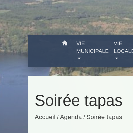
home
VIE
VIE
MUNICIPALE
LOCAL
Soirée tapas
Accueil
Agenda
Soirée tapas
/
/