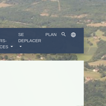
search
language
SE
PLAN
RS-
DEPLACER
CES