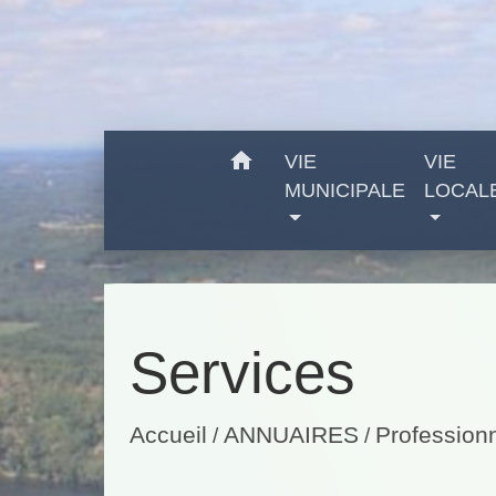
home
VIE
VIE
MUNICIPALE
LOCAL
Services
Accueil
ANNUAIRES
Profession
/
/