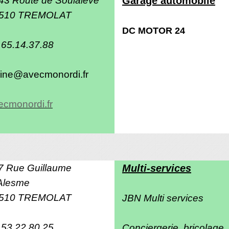
Garage automobile
510 TREMOLAT
DC MOTOR 24
.65.14.37.88
line@avecmonordi.fr
ecmonordi.fr
7 Rue Guillaume
Multi-services
Alesme
510 TREMOLAT
JBN Multi services
.53.22.80.25
Conciergerie, bricolage,