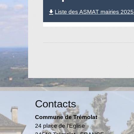
Liste des ASMAT mairies 2025.
file_download
Contacts
Commune de Trémolat
24 place de l'Eglise