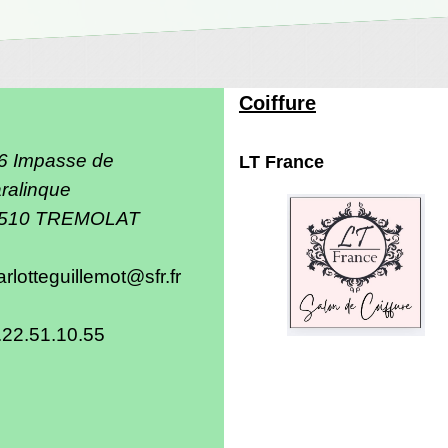
Coiffure
6 Impasse de
LT France
ralinque
510 TREMOLAT
rlotteguillemot@sfr.fr
.22.51.10.55