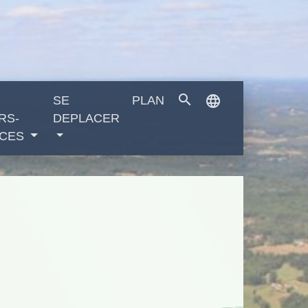
search
language
SE
PLAN
RS-
DEPLACER
CES