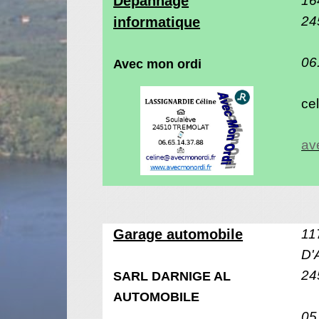
Dépannage
24
informatique
06
Avec mon ordi
ce
av
11
Garage automobile
D'
24
SARL DARNIGE AL
AUTOMOBILE
05