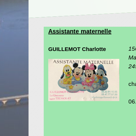
Assistante maternelle
15
GUILLEMOT Charlotte
Ma
24
cha
06