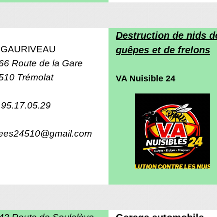
Destruction de nids d
 GAURIVEAU
guêpes et de frelons
66 Route de la Gare
510 Trémolat
VA Nuisible 24
.95.17.05.29
ees24510@gmail.com
43 Route de Soulalève