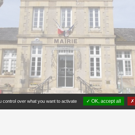
 control over what you want to activate
OK, accept all
ntialité
-
Accessibilité
-
Plan du site
-
Gestion des