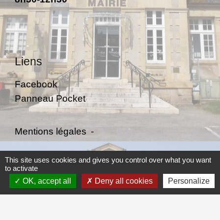
Liens
Facebook
Panneau Pocket
Mentions légales
-
Politique de confidentialité
-
Accessibilité
-
This site uses cookies and gives you control over what you want
to activate
Plan du site
-
Gestion des cookies
OK, accept all
Deny all cookies
Personalize
Site créé en partenariat avec Réseau des Communes