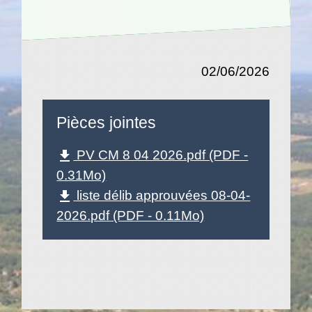
02/06/2026
Pièces jointes
PV CM 8 04 2026.pdf (PDF -
file_download
0.31Mo)
liste délib approuvées 08-04-
file_download
2026.pdf (PDF - 0.11Mo)